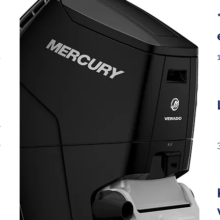
g
S
e
t
p
m