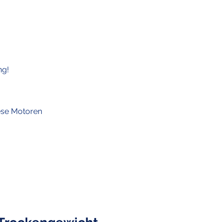
ng!
iese Motoren