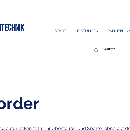
Noch keinen Beratungstermin? +49 461 6085
ntechnik
START
LEISTUNGEN
PANNEN- U
order
 dafür bekannt, für Ihr Abenteuer- und Sporterlebnis auf 