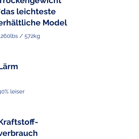
Trockengewicht
*das leichteste
erhältliche Model
1260lbs / 572kg
Lärm
30% leiser
Kraftstoff-
verbrauch