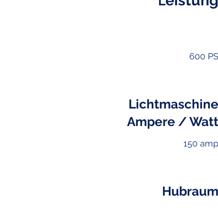
eistun
L
600 P
Lichtmaschin
Ampere / Wat
150 am
Hubrau