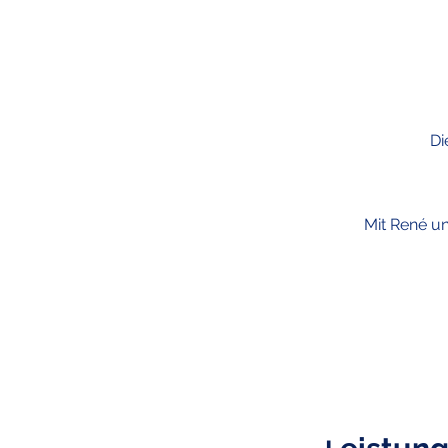
Di
Mit René un