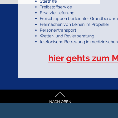
Starthilfe
Treibstoffservice
Ersatzteillieferung
Freischleppen bei leichter Grundberühr
Freimachen von Leinen im Propeller
Personentransport
Wetter- und Revierberatung
telefonische Betreuung in medizinischen
hier gehts zum M
NACH OBEN