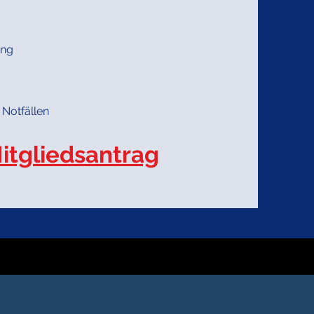
ung
 Notfällen
itgliedsantrag