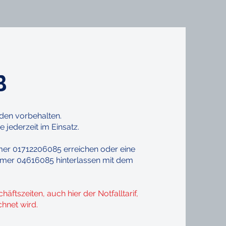
B
nden vorbehalten.
 jederzeit im Einsatz.
mer 01712206085 erreichen oder eine
mer 04616085 hinterlassen mit dem
chäftszeiten, auch hier
der Notfalltarif,
hnet wird.